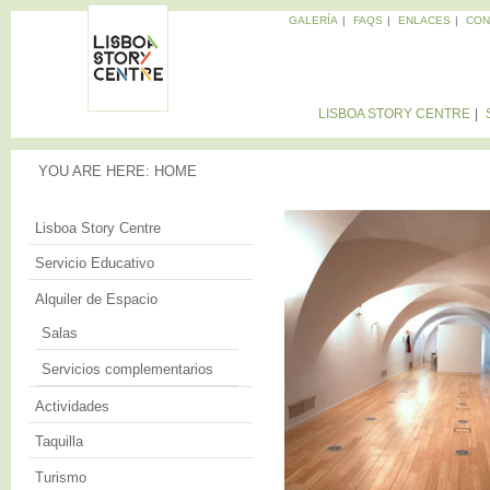
Sk
GALERÍA
FAQS
ENLACES
CON
ma
Memorias
co
de la
LISBOA
Ciudad
STORY
LISBOA STORY CENTRE
CENTRE
YOU ARE HERE
YOU ARE HERE:
HOME
ALQUILER DE
Lisboa Story Centre
Servicio Educativo
Alquiler de Espacio
Salas
Servicios complementarios
Actividades
Taquilla
Turismo