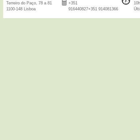
Terreiro do Paço, 78 a 81
+351
10h
1100-148 Lisboa
916440827+351 914081366
Últ