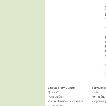
S
L
c
E
N
C
T
T
T
M
F
i
Lisboa Story Centre
Servicio E
Qué es?
Visita
Para quién?
Formulário 
Visión - Posición - Promesa
Programa p
Cómo llegar