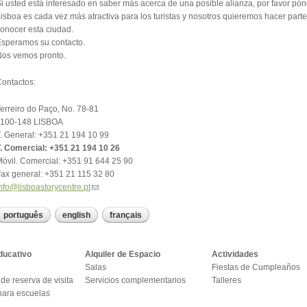
i usted está interesado en saber más acerca de una posible alianza, por favor pó
isboa es cada vez más atractiva para los turistas y nosotros quieremos hacer parte
onocer esta ciudad.
speramos su contacto.
os vemos pronto.
ontactos:
erreiro do Paço, No. 78-81
1100-148 LISBOA
. General: +351 21 194 10 99
. Comercial: +351 21 194 10 26
óvil. Comercial: +351 91 644 25 90
ax general: +351 21 115 32 80
nfo@lisboastorycentre.pt
português
english
français
ducativo
Alquiler de Espacio
Actividades
Salas
Fiestas de Cumpleaños
de reserva de visita
Servicios complementarios
Talleres
ara escuelas