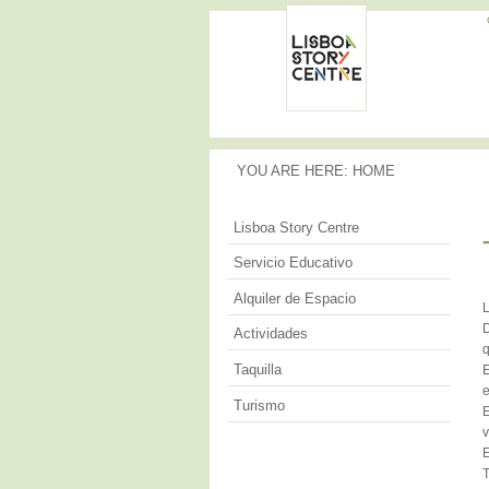
Memorias
de la
LISBOA
Ciudad
STORY
CENTRE
YOU ARE HERE
YOU ARE HERE:
HOME
Lisboa Story Centre
Servicio Educativo
Alquiler de Espacio
L
D
Actividades
q
Taquilla
E
e
Turismo
E
v
E
T