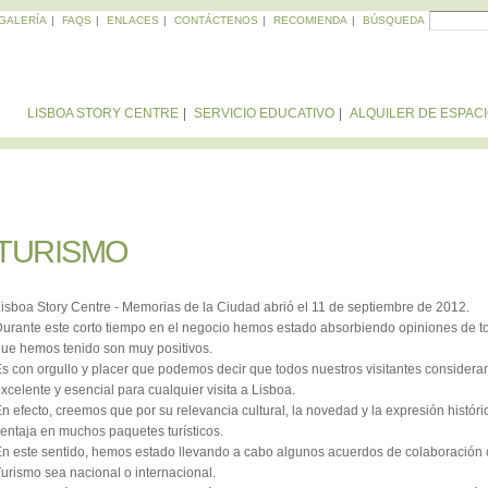
Skip to
Search
GALERÍA
FAQS
ENLACES
CONTÁCTENOS
RECOMIENDA
BÚSQUEDA
SEA
main
content
LISBOA STORY CENTRE
SERVICIO EDUCATIVO
ALQUILER DE ESPAC
TURISMO
TURISMO
isboa Story Centre - Memorias de la Ciudad abrió el 11 de septiembre de 2012.
urante este corto tiempo en el negocio hemos estado absorbiendo opiniones de tod
ue hemos tenido son muy positivos.
s con orgullo y placer que podemos decir que todos nuestros visitantes consider
xcelente y esencial para cualquier visita a Lisboa.
n efecto, creemos que por su relevancia cultural, la novedad y la expresión históri
entaja en muchos paquetes turísticos.
n este sentido, hemos estado llevando a cabo algunos acuerdos de colaboración c
urismo sea nacional o internacional.