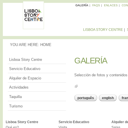
Sk
GALERÍA
FAQS
ENLACES
CON
ma
Memorias
co
de la
LISBOA
Ciudad
STORY
LISBOA STORY CENTRE
CENTRE
YOU ARE HERE
YOU ARE HERE:
HOME
GALERÍA
GALERÍA
Lisboa Story Centre
Servicio Educativo
Selección de fotos y contenidos
Alquiler de Espacio
Actividades
Taquilla
português
english
fra
Turismo
Lisboa Story Centre
Servicio Educativo
Alquiler d
Qué es?
Visita
Salas