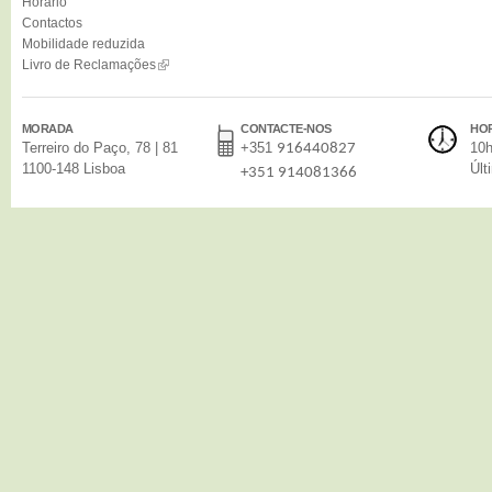
Horário
Contactos
Mobilidade reduzida
Livro de Reclamações
MORADA
CONTACTE-NOS
HO
Terreiro do Paço, 78 | 81
+351
10h
916440827
1100-148 Lisboa
Últ
+351 914081366