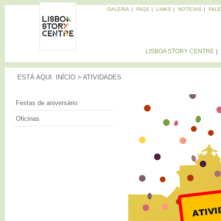
Pa
GALERIA
FAQS
LINKS
NOTÍCIAS
FAL
pa
Memórias
co
da
LISBOA
Cidade
pri
STORY
LISBOA STORY CENTRE
CENTRE
ESTÁ AQUI
ESTÁ AQUI:
INÍCIO
>
ATIVIDADES
FESTAS DE A
Festas de aniversário
Oficinas