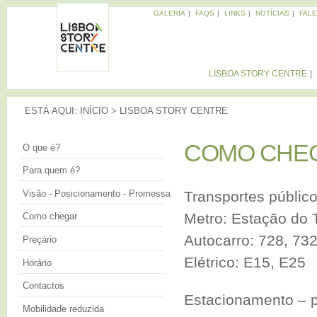
Pa
GALERIA
FAQS
LINKS
NOTÍCIAS
FAL
pa
Memórias
co
da
LISBOA
Cidade
pri
STORY
LISBOA STORY CENTRE
CENTRE
ESTÁ AQUI
ESTÁ AQUI:
INÍCIO
>
LISBOA STORY CENTRE
COMO CHEG
COMO CHE
O que é?
Para quem é?
Visão - Posicionamento - Promessa
Transportes públic
Metro: Estação do T
Como chegar
Autocarro: 728, 732
Preçário
Elétrico: E15, E25
Horário
Contactos
Estacionamento – 
Mobilidade reduzida