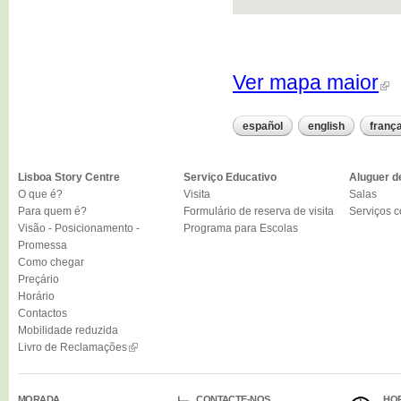
Ver mapa maior
español
english
franç
Lisboa Story Centre
Serviço Educativo
Aluguer d
O que é?
Visita
Salas
Para quem é?
Formulário de reserva de visita
Serviços 
Visão - Posicionamento -
Programa para Escolas
Promessa
Como chegar
Preçário
Horário
Contactos
Mobilidade reduzida
Livro de Reclamações
MORADA
CONTACTE-NOS
HO