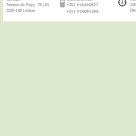
Terreiro do Paço, 78 | 81
+351
10h
916440827
1100-148 Lisboa
Últ
+351 914081366