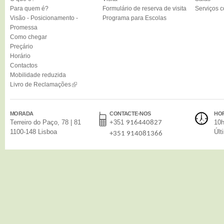
Para quem é?
Formulário de reserva de visita
Serviços 
Visão - Posicionamento -
Programa para Escolas
Promessa
Como chegar
Preçário
Horário
Contactos
Mobilidade reduzida
Livro de Reclamações
MORADA
CONTACTE-NOS
HO
Terreiro do Paço, 78 | 81
+351
10h
916440827
1100-148 Lisboa
Últ
+351 914081366