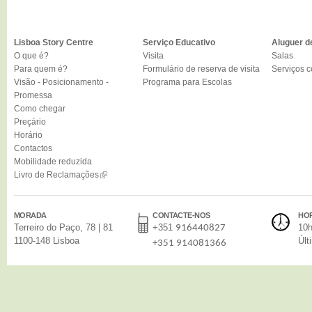
Lisboa Story Centre
Serviço Educativo
Aluguer d
O que é?
Visita
Salas
Para quem é?
Formulário de reserva de visita
Serviços 
Visão - Posicionamento -
Programa para Escolas
Promessa
Como chegar
Preçário
Horário
Contactos
Mobilidade reduzida
Livro de Reclamações
MORADA
CONTACTE-NOS
HO
Terreiro do Paço, 78 | 81
+351
10h
916440827
1100-148 Lisboa
Últ
+351 914081366