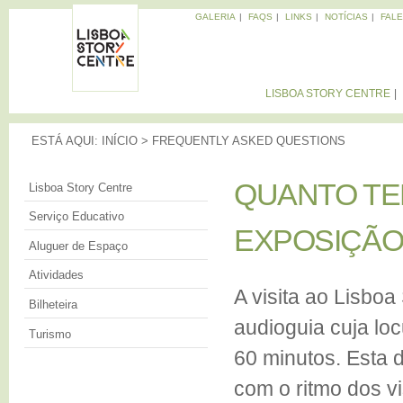
Pa
GALERIA
FAQS
LINKS
NOTÍCIAS
FAL
pa
Memórias
co
da
LISBOA
Cidade
pri
STORY
LISBOA STORY CENTRE
CENTRE
ESTÁ AQUI
ESTÁ AQUI:
INÍCIO
>
FREQUENTLY ASKED QUESTIONS
QUANTO TEM
QUANTO TE
Lisboa Story Centre
Serviço Educativo
EXPOSIÇÃO?
EXPOSIÇÃO
Aluguer de Espaço
Atividades
A visita ao Lisboa
Bilheteira
audioguia cuja l
Turismo
60 minutos. Esta 
com o ritmo dos vi