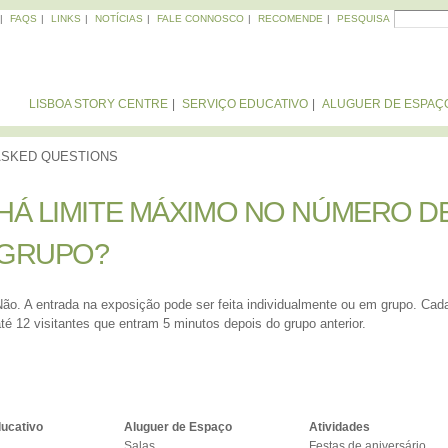
Passar
Procurar
FAQS
LINKS
NOTÍCIAS
FALE CONNOSCO
RECOMENDE
PESQUISA
FOR
para o
conteúdo
PR
principal
LISBOA STORY CENTRE
SERVIÇO EDUCATIVO
ALUGUER DE ESPAÇ
ASKED QUESTIONS
HÁ LIMITE MÁXIMO NO NÚMERO DE
HÁ LIMITE MÁXIMO NO NÚMERO DE
GRUPO?
GRUPO?
Não. A entrada na exposição pode ser feita individualmente ou em grupo. Ca
té 12 visitantes que entram 5 minutos depois do grupo anterior.
ducativo
Aluguer de Espaço
Atividades
Salas
Festas de aniversário