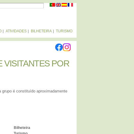
MULÁRIO DE
OCURA
O
ATIVIDADES
BILHETEIRA
TURISMO
 VISITANTES POR
 VISITANTES POR
da grupo é constituído aproximadamente
Bilheteira
Turismo