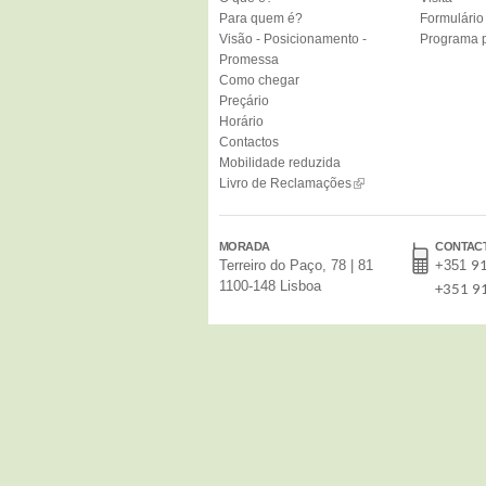
Para quem é?
Formulário 
Visão - Posicionamento -
Programa p
Promessa
Como chegar
Preçário
Horário
Contactos
Mobilidade reduzida
Livro de Reclamações
MORADA
CONTAC
Terreiro do Paço, 78 | 81
+351
9
1100-148 Lisboa
+351 9