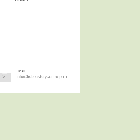
EMAIL
info@lisboastorycentre.pt