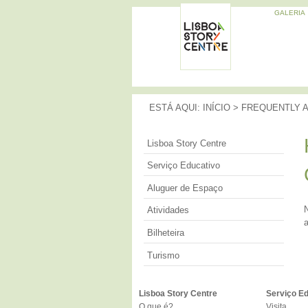
GALERIA
Memórias
da
LISBOA
Cidade
STORY
CENTRE
ESTÁ AQUI
ESTÁ AQUI:
INÍCIO
>
FREQUENTLY 
Lisboa Story Centre
Serviço Educativo
Aluguer de Espaço
Atividades
a
Bilheteira
Turismo
Lisboa Story Centre
Serviço E
O que é?
Visita