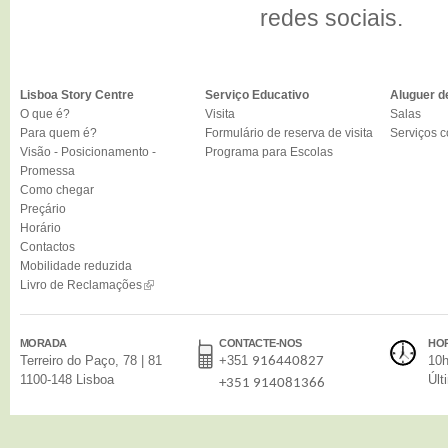
redes sociais.
Lisboa Story Centre
Serviço Educativo
Aluguer d
O que é?
Visita
Salas
Para quem é?
Formulário de reserva de visita
Serviços 
Visão - Posicionamento -
Programa para Escolas
Promessa
Como chegar
Preçário
Horário
Contactos
Mobilidade reduzida
Livro de Reclamações
MORADA
CONTACTE-NOS
HO
Terreiro do Paço, 78 | 81
+351
10h
916440827
1100-148 Lisboa
Últ
+351 914081366