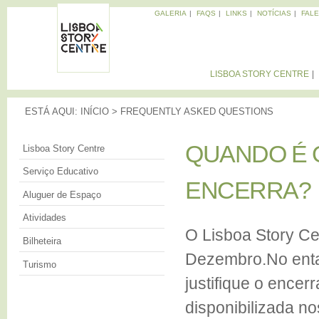
Pa
GALERIA
FAQS
LINKS
NOTÍCIAS
FAL
pa
Memórias
co
da
LISBOA
Cidade
pri
STORY
LISBOA STORY CENTRE
CENTRE
ESTÁ AQUI
ESTÁ AQUI:
INÍCIO
>
FREQUENTLY ASKED QUESTIONS
QUANDO É QU
QUANDO É 
Lisboa Story Centre
Serviço Educativo
ENCERRA?
ENCERRA?
Aluguer de Espaço
Atividades
O Lisboa Story Ce
Bilheteira
Dezembro.No enta
Turismo
justifique o encer
disponibilizada n